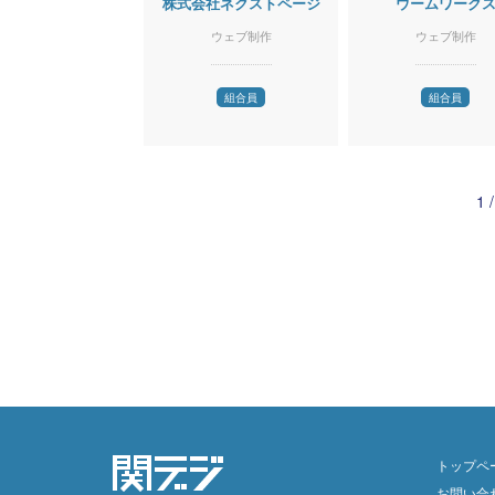
株式会社ネクストページ
ウームワーク
ウェブ制作
ウェブ制作
組合員
組合員
1 /
トップペ
お問い合