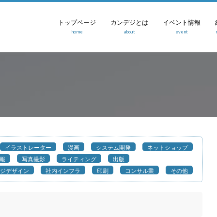
トップページ
カンデジとは
イベント情報
home
about
event
イラストレーター
漫画
システム開発
ネットショップ
報
写真撮影
ライティング
出版
ジデザイン
社内インフラ
印刷
コンサル業
その他