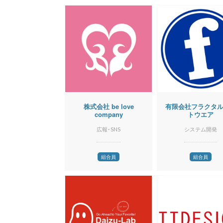
株式会社 be love
有限会社フラクタ
company
トウエア
広報･SNS
システム開発
組合員
組合員