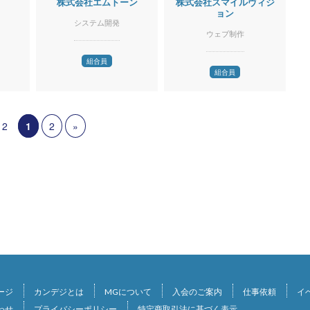
ス
株式会社エムトーン
株式会社スマイルヴィジ
ョン
システム開発
ウェブ制作
組合員
組合員
 2
1
2
»
ージ
カンデジとは
MGについて
入会のご案内
仕事依頼
イ
わせ
プライバシーポリシー
特定商取引法に基づく表示