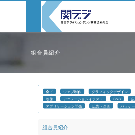
組合員紹介
全て
ウェブ制作
グラフィックデザイン
映像
アニメーションイラスト
SNS
広
アプリケーション開発
広告・企画
パッケー
組合員紹介